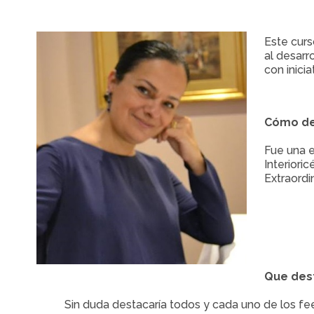
Este curs
al desarr
con inici
Cómo def
Fue una e
Interiori
Extraordin
Que dest
Sin duda destacaría todos y cada uno de los fee