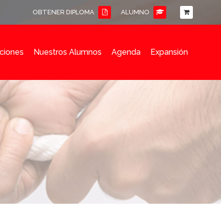
OBTENER DIPLOMA
ALUMNO
ciones
Nuestros Alumnos
Agenda
Expansión