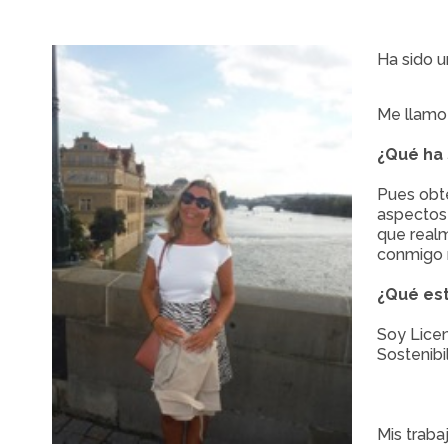
Ha sido u
Me llamo 
¿Qué ha 
Pues obte
aspectos 
que real
conmigo m
¿Qué est
Soy Licen
Sostenibi
Mis traba