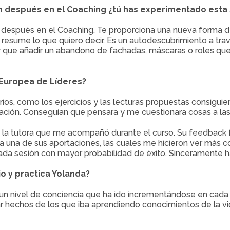
 después en el Coaching ¿tú has experimentado esta s
espués en el Coaching. Te proporciona una nueva forma de mi
 resume lo que quiero decir. Es un autodescubrimiento a trav
ay que añadir un abandono de fachadas, máscaras o roles que
 Europea de Líderes?
rios, como los ejercicios y las lecturas propuestas consigui
ción. Conseguían que pensara y me cuestionara cosas a las
 la tutora que me acompañó durante el curso. Su feedback fu
 una de sus aportaciones, las cuales me hicieron ver más co
 cada sesión con mayor probabilidad de éxito. Sinceramente 
o y practica Yolanda?
 un nivel de conciencia que ha ido incrementándose en cada
 hechos de los que iba aprendiendo conocimientos de la vid