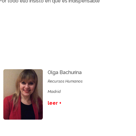
Por todo ello insisto en que es indispensable
Olga Bachurina
Recursos Humanos
Madrid
leer +