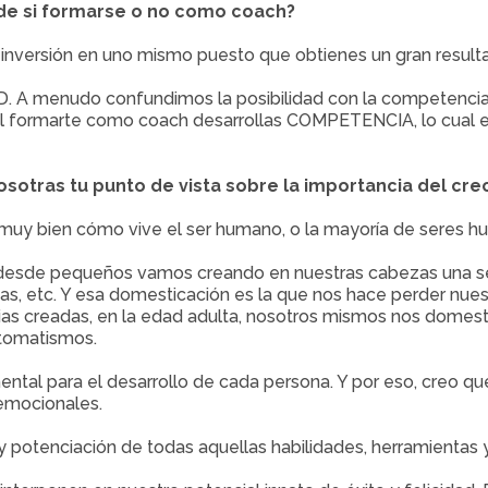
 de si formarse o no como coach?
a inversión en uno mismo puesto que obtienes un gran result
AD. A menudo confundimos la posibilidad con la competenci
formarte como coach desarrollas COMPETENCIA, lo cual es u
osotras tu punto de vista sobre la importancia del cr
 muy bien cómo vive el ser humano, o la mayoría de seres h
 desde pequeños vamos creando en nuestras cabezas una ser
cias, etc. Y esa domesticación es la que nos hace perder nu
as creadas, en la edad adulta, nosotros mismos nos domest
utomatismos.
ental para el desarrollo de cada persona. Y por eso, creo qu
emocionales.
 y potenciación de todas aquellas habilidades, herramientas