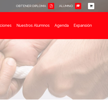
OBTENER DIPLOMA
ALUMNO
ciones
Nuestros Alumnos
Agenda
Expansión