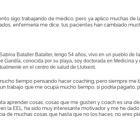
to sigo trabajando de médico, pero ya aplico muchas de la
tados, enfermería me dice, tus pacientes han cambiado much
abina Bataller Bataller, tengo 54 años, vivo en un pueblo de la
e Gandía, conocida por su playa, soy doctorada en Medicina y e
tualmente en el centro de salud de Llutxent.
mucho tiempo pensando hacer coaching, pero siempre me bl
un trabajo que me ocupa mucho tiempo, si podría pagarlo, p
a aprender cosas, cosas que me gusten y coach es una de e
en la EEL, ha sido muy interesante motivador y me he dado 
cia de muchas cosas que hasta que no los haces, no eres p