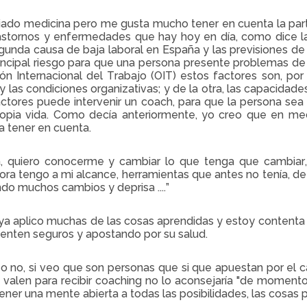
iado medicina pero me gusta mucho tener en cuenta la par
rastornos y enfermedades que hay hoy en día, como dice la
gunda causa de baja laboral en España y las previsiones de
incipal riesgo para que una persona presente problemas de 
ón Internacional del Trabajo (OIT) estos factores son, por 
 y las condiciones organizativas; y de la otra, las capacidade
ctores puede intervenir un coach, para que la persona sea
ropia vida. Como decía anteriormente, yo creo que en me
 tener en cuenta.
 quiero conocerme y cambiar lo que tenga que cambiar
ora tengo a mi alcance, herramientas que antes no tenía,
do muchos cambios y deprisa ....”
 aplico muchas de las cosas aprendidas y estoy contenta y
ienten seguros y apostando por su salud.
 no, si veo que son personas que si que apuestan por el ca
valen para recibir coaching no lo aconsejaría "de momento
ener una mente abierta a todas las posibilidades, las cosas