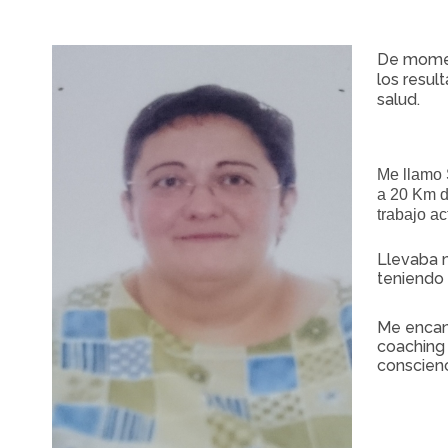
De momen
los resul
salud.
Me llamo S
a 20 Km d
trabajo ac
Llevaba 
teniendo 
Me encant
coaching 
conscien