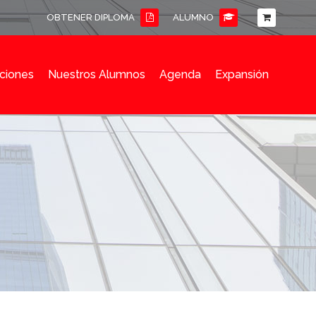
OBTENER DIPLOMA
ALUMNO
ciones
Nuestros Alumnos
Agenda
Expansión