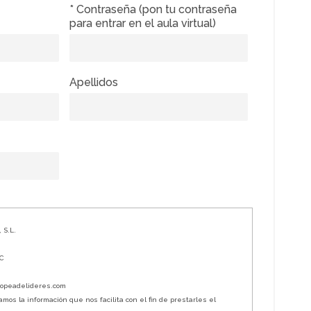
* Contraseña (pon tu contraseña
para entrar en el aula virtual)
Apellidos
 S.L.
ºC
ropeadelideres.com
os la información que nos facilita con el fin de prestarles el