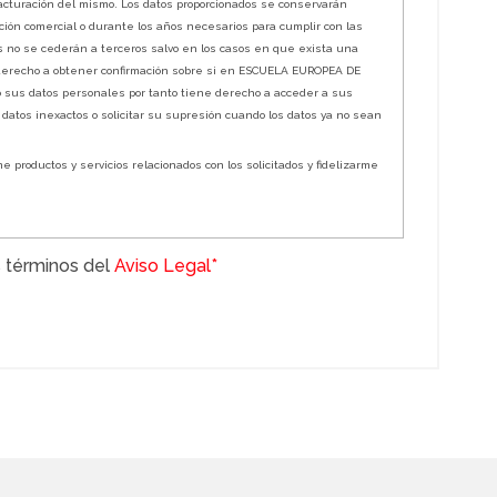
a facturación del mismo. Los datos proporcionados se conservarán
ión comercial o durante los años necesarios para cumplir con las
os no se cederán a terceros salvo en los casos en que exista una
 derecho a obtener confirmación sobre si en ESCUELA EUROPEA DE
o sus datos personales por tanto tiene derecho a acceder a sus
s datos inexactos o solicitar su supresión cuando los datos ya no sean
e productos y servicios relacionados con los solicitados y fidelizarme
 términos del
Aviso Legal*