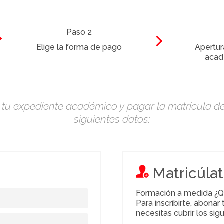
Paso 2
Elige la forma de pago
Apertur
acad
ir tu expediente académico y pagar la matrícula del
siguientes datos:
Matricúla
Formación a medida ¿Q
Para inscribirte, abona
necesitas cubrir los sig