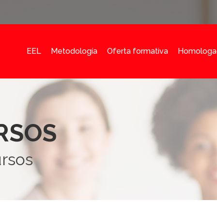
EEL
Metodología
Oferta formativa
Homologa
RSOS
ursos