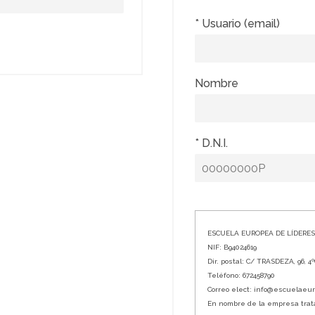
* Usuario (email)
Nombre
* D.N.I.
ESCUELA EUROPEA DE LÍDERES,
NIF: B94024619
Dir. postal: C/ TRASDEZA, 96, 4
Teléfono: 672458790
Correo elect: info@escuelaeu
En nombre de la empresa tratam