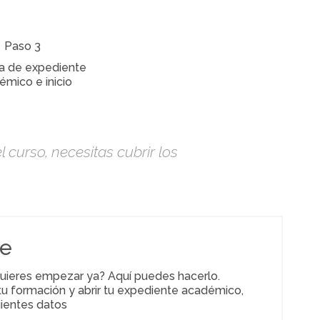
Paso 3
a de expediente
émico e inicio
 curso, necesitas cubrir los
te
uieres empezar ya? Aquí puedes hacerlo.
r tu formación y abrir tu expediente académico,
uientes datos