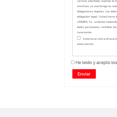
servicio solicitado, realizar l
mientras se mantenga la relac
obligaciones legales. Los dat
obligación legal. Usted tiene
LÍDERES, S.L. estamos tratand
datos personales, rectificar lo
necesarios.
Autorizo al sitio a ofrecerm
como cliente.
He leído y acepto los