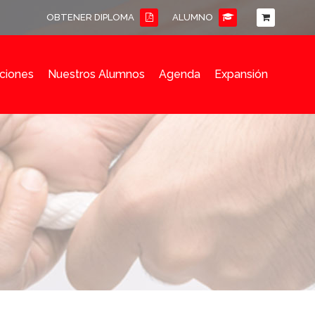
OBTENER DIPLOMA
ALUMNO
ciones
Nuestros Alumnos
Agenda
Expansión