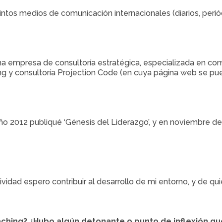
tos medios de comunicación internacionales (diarios, periódic
a empresa de consultoría estratégica, especializada en com
ing y consultoría Projection Code (en cuya página web se pu
año 2012 publiqué ‘Génesis del Liderazgo’, y en noviembre de 
idad espero contribuir al desarrollo de mi entorno, y de qui
aching? ¿Hubo algún detonante o punto de inflexión que