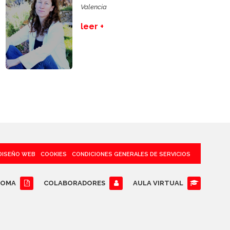
Valencia
leer +
DISEÑO WEB
COOKIES
CONDICIONES GENERALES DE SERVICIOS
LOMA
COLABORADORES
AULA VIRTUAL