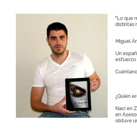
"Lo que m
distintas
Miguel Án
Un españo
esfuerzo 
Cuéntanos
¿Quién er
Nací en Z
en Asesor
obtuve un