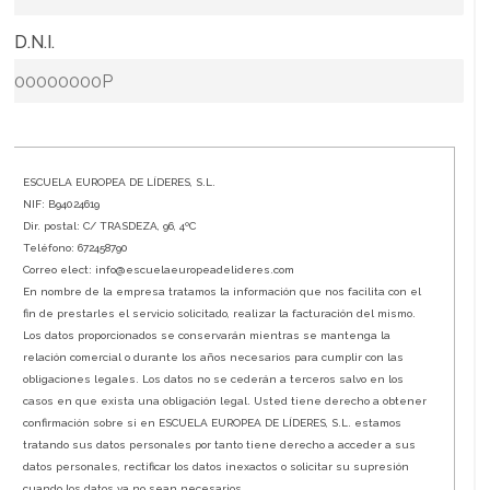
* D.N.I.
ESCUELA EUROPEA DE LÍDERES, S.L.
NIF: B94024619
Dir. postal: C/ TRASDEZA, 96, 4ºC
Teléfono: 672458790
Correo elect: info@escuelaeuropeadelideres.com
En nombre de la empresa tratamos la información que nos facilita con el
fin de prestarles el servicio solicitado, realizar la facturación del mismo.
Los datos proporcionados se conservarán mientras se mantenga la
relación comercial o durante los años necesarios para cumplir con las
obligaciones legales. Los datos no se cederán a terceros salvo en los
casos en que exista una obligación legal. Usted tiene derecho a obtener
confirmación sobre si en ESCUELA EUROPEA DE LÍDERES, S.L. estamos
tratando sus datos personales por tanto tiene derecho a acceder a sus
datos personales, rectificar los datos inexactos o solicitar su supresión
cuando los datos ya no sean necesarios.