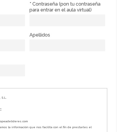
* Contraseña (pon tu contraseña
para entrar en el aula virtual)
Apellidos
 S.L.
ºC
ropeadelideres.com
os la información que nos facilita con el fin de prestarles el