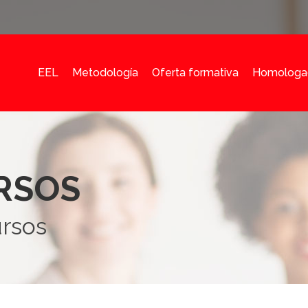
EEL
Metodología
Oferta formativa
Homologa
RSOS
ursos