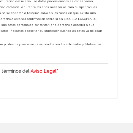
a facturación del mismo. Los datos proporcionados se conservarán
ión comercial o durante los años necesarios para cumplir con las
os no se cederán a terceros salvo en los casos en que exista una
 derecho a obtener confirmación sobre si en ESCUELA EUROPEA DE
o sus datos personales por tanto tiene derecho a acceder a sus
s datos inexactos o solicitar su supresión cuando los datos ya no sean
e productos y servicios relacionados con los solicitados y fidelizarme
 términos del
Aviso Legal*