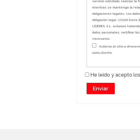
servicio solicitado, realizar l
mientras se mantenga la relac
obligaciones legales. Los dat
obligación legal. Usted tiene
LÍDERES, S.L. estamos tratand
datos personales, rectificar lo
necesarios.
Autorizo al sitio a ofrecerm
como cliente.
He leído y acepto los