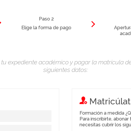
Paso 2
Elige la forma de pago
Apertur
acad
ir tu expediente académico y pagar la matrícula del
siguientes datos:
Matricúla
Formación a medida ¿Q
Para inscribirte, abona
necesitas cubrir los sig