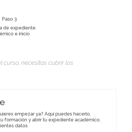
Paso 3
a de expediente
émico e inicio
 curso, necesitas cubrir los
te
uieres empezar ya? Aquí puedes hacerlo.
r tu formación y abrir tu expediente académico,
uientes datos