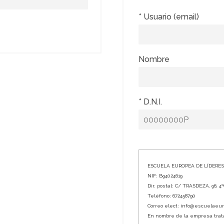
* Usuario (email)
Nombre
* D.N.I.
ESCUELA EUROPEA DE LÍDERES,
NIF: B94024619
Dir. postal: C/ TRASDEZA, 96, 4
Teléfono: 672458790
Correo elect: info@escuelaeu
En nombre de la empresa tratam