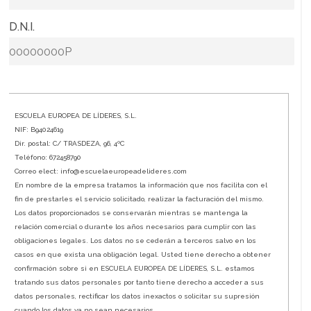
* D.N.I.
ESCUELA EUROPEA DE LÍDERES, S.L.
NIF: B94024619
Dir. postal: C/ TRASDEZA, 96, 4ºC
Teléfono: 672458790
Correo elect: info@escuelaeuropeadelideres.com
En nombre de la empresa tratamos la información que nos facilita con el
fin de prestarles el servicio solicitado, realizar la facturación del mismo.
Los datos proporcionados se conservarán mientras se mantenga la
relación comercial o durante los años necesarios para cumplir con las
obligaciones legales. Los datos no se cederán a terceros salvo en los
casos en que exista una obligación legal. Usted tiene derecho a obtener
confirmación sobre si en ESCUELA EUROPEA DE LÍDERES, S.L. estamos
tratando sus datos personales por tanto tiene derecho a acceder a sus
datos personales, rectificar los datos inexactos o solicitar su supresión
cuando los datos ya no sean necesarios.