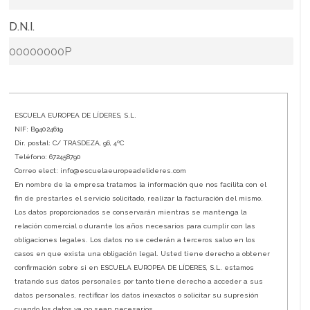
* D.N.I.
ESCUELA EUROPEA DE LÍDERES, S.L.
NIF: B94024619
Dir. postal: C/ TRASDEZA, 96, 4ºC
Teléfono: 672458790
Correo elect: info@escuelaeuropeadelideres.com
En nombre de la empresa tratamos la información que nos facilita con el
fin de prestarles el servicio solicitado, realizar la facturación del mismo.
Los datos proporcionados se conservarán mientras se mantenga la
relación comercial o durante los años necesarios para cumplir con las
obligaciones legales. Los datos no se cederán a terceros salvo en los
casos en que exista una obligación legal. Usted tiene derecho a obtener
confirmación sobre si en ESCUELA EUROPEA DE LÍDERES, S.L. estamos
tratando sus datos personales por tanto tiene derecho a acceder a sus
datos personales, rectificar los datos inexactos o solicitar su supresión
cuando los datos ya no sean necesarios.