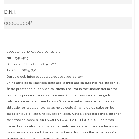
* D.N.I.
ESCUELA EUROPEA DE LÍDERES, S.L.
NIF: B94024619
Dir. postal: C/ TRASDEZA, 96, 4ºC
Teléfono: 672458790
Correo elect: info@escuelaeuropeadelideres.com
En nombre de la empresa tratamos la información que nos facilita con el
fin de prestarles el servicio solicitado, realizar la facturación del mismo.
Los datos proporcionados se conservarán mientras se mantenga la
relación comercial o durante los años necesarios para cumplir con las
obligaciones legales. Los datos no se cederán a terceros salvo en los
casos en que exista una obligación legal. Usted tiene derecho a obtener
confirmación sobre si en ESCUELA EUROPEA DE LÍDERES, S.L. estamos
tratando sus datos personales por tanto tiene derecho a acceder a sus
datos personales, rectificar los datos inexactos o solicitar su supresión
cuando los datos ya no sean necesarios.