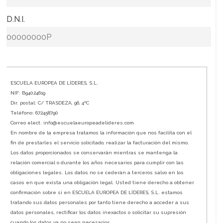
* D.N.I.
ESCUELA EUROPEA DE LÍDERES, S.L.
NIF: B94024619
Dir. postal: C/ TRASDEZA, 96, 4ºC
Teléfono: 672458790
Correo elect: info@escuelaeuropeadelideres.com
En nombre de la empresa tratamos la información que nos facilita con el
fin de prestarles el servicio solicitado, realizar la facturación del mismo.
Los datos proporcionados se conservarán mientras se mantenga la
relación comercial o durante los años necesarios para cumplir con las
obligaciones legales. Los datos no se cederán a terceros salvo en los
casos en que exista una obligación legal. Usted tiene derecho a obtener
confirmación sobre si en ESCUELA EUROPEA DE LÍDERES, S.L. estamos
tratando sus datos personales por tanto tiene derecho a acceder a sus
datos personales, rectificar los datos inexactos o solicitar su supresión
cuando los datos ya no sean necesarios.