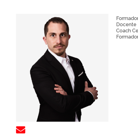
Formador
Docente 
Coach Cer
Formador 