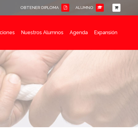
OBTENER DIPLOMA
ALUMNO
ciones
Nuestros Alumnos
Agenda
Expansión