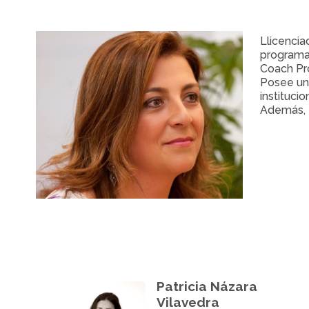
Llicencia
programa 
Coach Pro
Posee una
instituci
Además, 
Patricia Názara
Vilavedra