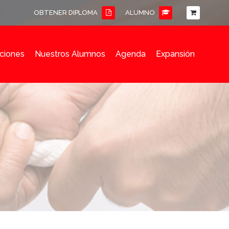
OBTENER DIPLOMA
ALUMNO
ciones
Nuestros Alumnos
Agenda
Expansión