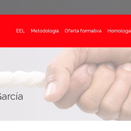
EEL
Metodología
Oferta formativa
Homologa
arcía