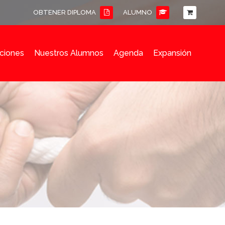
OBTENER DIPLOMA
ALUMNO
ciones
Nuestros Alumnos
Agenda
Expansión