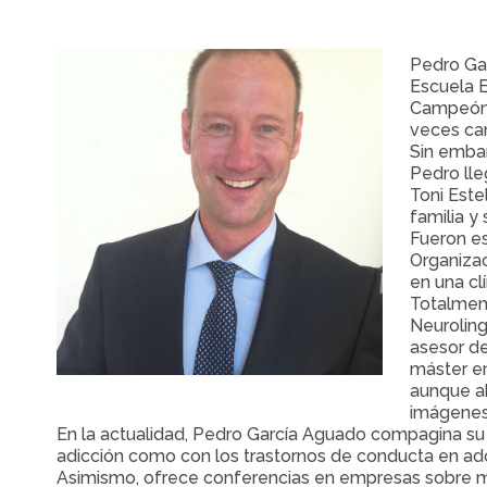
Pedro Ga
Escuela E
Campeón o
veces ca
Sin embar
Pedro lle
Toni Este
familia y
Fueron es
Organizac
en una cl
Totalment
Neuroling
asesor de
máster en
aunque ah
imágenes 
En la actualidad, Pedro García Aguado compagina su l
adicción como con los trastornos de conducta en ad
Asimismo, ofrece conferencias en empresas sobre mot