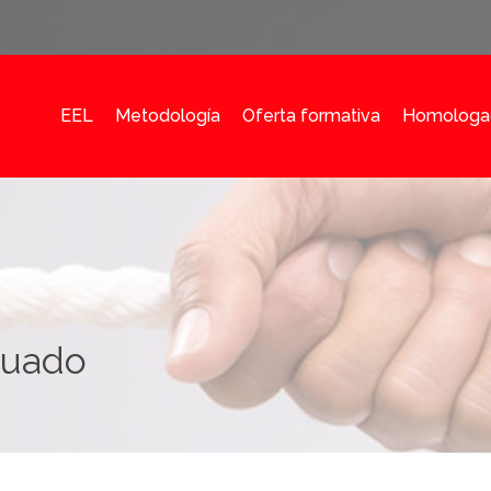
EEL
Metodología
Oferta formativa
Homologa
guado