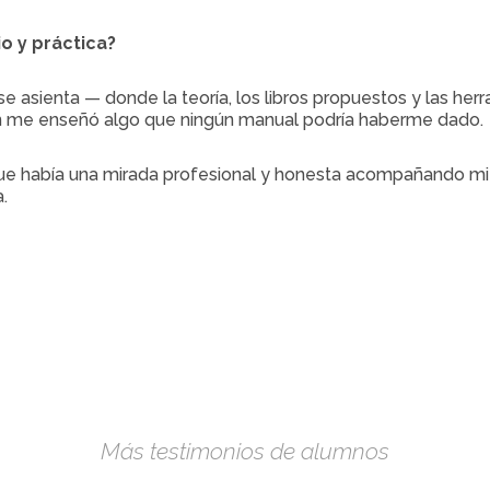
o y práctica?
 se asienta — donde la teoría, los libros propuestos y las h
ón me enseñó algo que ningún manual podría haberme dado.
 que había una mirada profesional y honesta acompañando mi
.
Más testimonios de alumnos