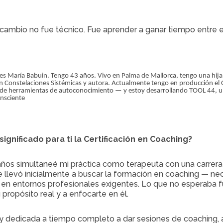
cambio no fue técnico. Fue aprender a ganar tiempo entre el
s María Babuin. Tengo 43 años. Vivo en Palma de Mallorca, tengo una hija de
n Constelaciones Sistémicas y autora. Actualmente tengo en producción el 
de herramientas de autoconocimiento — y estoy desarrollando TOOL 44, un
onsciente
significado para ti la Certificación en Coaching?
ños simultaneé mi práctica como terapeuta con una carrera p
 llevó inicialmente a buscar la formación en coaching — ne
en entornos profesionales exigentes. Lo que no esperaba f
u propósito real y a enfocarte en él.
 dedicada a tiempo completo a dar sesiones de coaching, a 