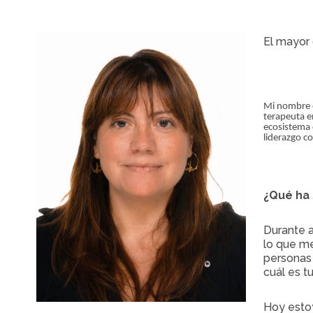
El mayor 
Mi nombre e
terapeuta e
ecosistema 
liderazgo c
¿Qué ha 
Durante a
lo que me
personas 
cuál es t
Hoy estoy