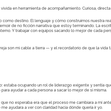
a vivida en herramienta de acompañamiento. Curiosa, direct
mo destino. El lenguaje y cómo construimos nuestra realida
memoir de no ficción narrativa que estoy terminando. La escr
interno. Y trabajar con equipos sacando lo mejor de cada per
pareja son mi cable a tierra — y el recordatorio de que la vida 
 estaba ocupando un rol de liderazgo exigente y sentía qu
o para ayudar a cada persona a sacar lo mejor de sí misma.
ue no esperaba era que el proceso me cambiara a mí antes 
so me ayudara a ver con claridad hacia dónde quería ir yo.