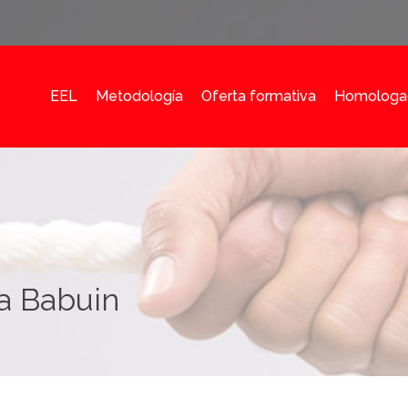
EEL
Metodología
Oferta formativa
Homologa
a Babuin