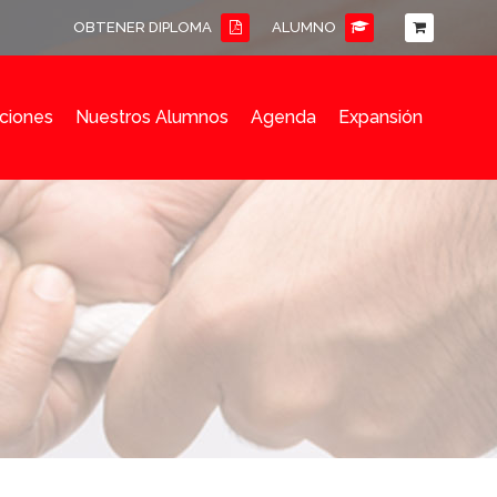
OBTENER DIPLOMA
ALUMNO
ciones
Nuestros Alumnos
Agenda
Expansión