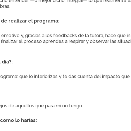
ho entender —o mejor dicho, integrar— lo que realmente es
bras.
 de realizar el programa:
motivo y, gracias a los feedbacks de la tutora, hace que in
inalizar el proceso aprendes a respirar y observar las situa
 día?:
rograma: que lo interiorizas y te das cuenta del impacto que
ejos de aquellos que para mí no tengo.
 como lo harías: