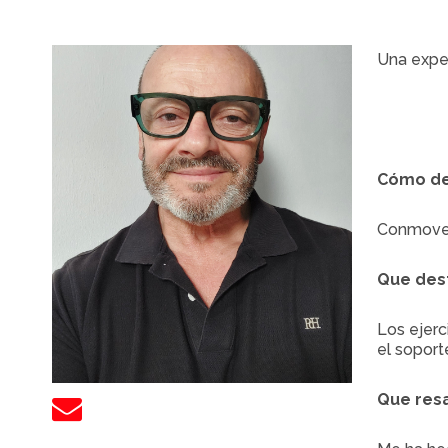
Una exper
Cómo def
Conmovedo
Que des
Los ejerc
el soport
Que resa